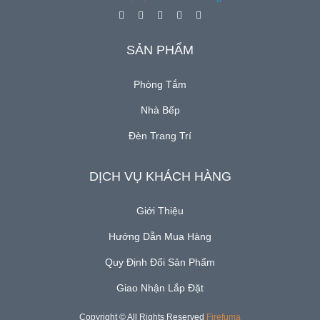
GƯƠNG SOI - Mirror
PHỤ KIỆN - Accessories
SẢN PHẨM
TỦ BẾP - Kitchen Cabinet
Phòng Tắm
(new)
Nhà Bếp
Tin
Đèn Trang Trí
Tức
DỊCH VỤ KHÁCH HÀNG
Báo
Giá
Giới Thiệu
Hướng Dẫn Mua Hàng
Catalogue
Quy Định Đổi Sản Phẩm
Giao Nhận Lắp Đặt
Liên
Hệ
Copyright © All Rights Reserved
Firefuma