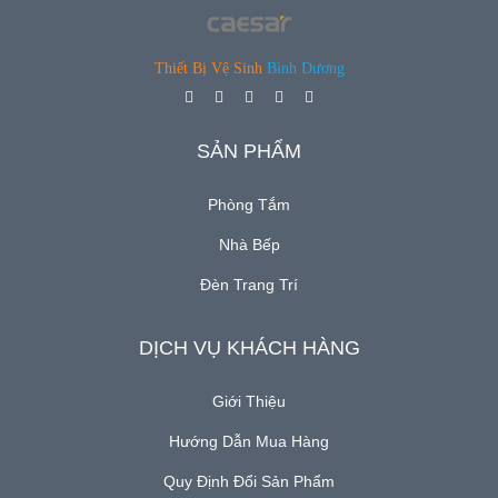
GƯƠNG SOI - Mirror
PHỤ KIỆN - Accessories
Thiết Bị Vệ Sinh
Bình Dương
TỦ BẾP - Kitchen Cabinet
(new)
SẢN PHẨM
Tin
Phòng Tắm
Tức
Nhà Bếp
Đèn Trang Trí
Báo
Giá
DỊCH VỤ KHÁCH HÀNG
Catalogue
Giới Thiệu
Hướng Dẫn Mua Hàng
Liên
Hệ
Quy Định Đổi Sản Phẩm