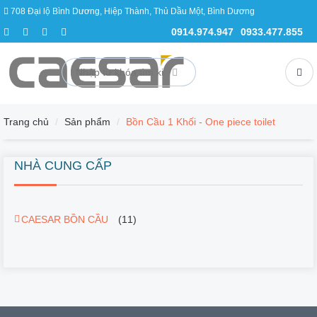
708 Đại lộ Bình Dương, Hiệp Thành, Thủ Dầu Một, Bình Dương
DANH
MỤC
0914.974.947
0933.477.855
SẢN
PHẨM
KHUYẾN MÃI - Promotions
Trang chủ
Sản phẩm
Bồn Cầu 1 Khối - One piece toilet
BỒN CẦU - Toilets
NHÀ CUNG CẤP
CHẬU LAVABO - Wash Basin
VÒI NƯỚC - Faucets
CAESAR BỒN CẦU
(11)
SEN TẮM - Showers
BỒN TẮM - Bathtub
BỒN TIỂU - Urinal