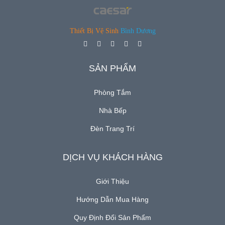
GƯƠNG SOI - Mirror
PHỤ KIỆN - Accessories
Thiết Bị Vệ Sinh
Bình Dương
TỦ BẾP - Kitchen Cabinet
(new)
SẢN PHẨM
Tin
Phòng Tắm
Tức
Nhà Bếp
Đèn Trang Trí
Báo
Giá
DỊCH VỤ KHÁCH HÀNG
Catalogue
Giới Thiệu
Hướng Dẫn Mua Hàng
Liên
Hệ
Quy Định Đổi Sản Phẩm