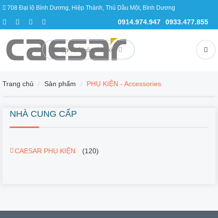
708 Đại lộ Bình Dương, Hiệp Thành, Thủ Dầu Một, Bình Dương
DANH
MỤC
0914.974.947
0933.477.855
SẢN
PHẨM
KHUYẾN MÃI - Promotions
Trang chủ
Sản phẩm
PHỤ KIỆN - Accessories
BỒN CẦU - Toilets
NHÀ CUNG CẤP
CHẬU LAVABO - Wash Basin
VÒI NƯỚC - Faucets
CAESAR PHỤ KIỆN
(120)
SEN TẮM - Showers
BỒN TẮM - Bathtub
BỒN TIỂU - Urinal