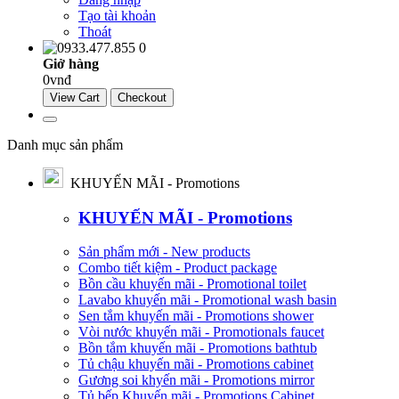
Tạo tài khoản
Thoát
0
Giở hàng
0vnđ
View Cart
Checkout
Danh mục sản phẩm
KHUYẾN MÃI - Promotions
KHUYẾN MÃI - Promotions
Sản phẩm mới - New products
Combo tiết kiệm - Product package
Bồn cầu khuyến mãi - Promotional toilet
Lavabo khuyến mãi - Promotional wash basin
Sen tắm khuyến mãi - Promotions shower
Vòi nước khuyến mãi - Promotionals faucet
Bồn tắm khuyến mãi - Promotions bathtub
Tủ chậu khuyến mãi - Promotions cabinet
Gương soi khyến mãi - Promotions mirror
Tủ bếp Khuyến mãi - Promotions Cabinet