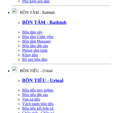
Phụ kiện sen tắm
BỒN TẮM - Bathtub
BỒN TẮM - Bathtub
Bồn tắm xây
Bồn tắm Chân yếm
Bồn tắm Massage
Bồn tắm đặt sàn
Phòng tắm kính
Khay tắm
Bộ sen bồn tắm
BỒN TIỂU - Urinal
BỒN TIỂU - Urinal
Bồn tiểu treo tường
Bồn tiểu đặt sàn
Van xả tiểu
Vách ngăn bồn tiểu
Bồn tiểu kết hợp xả
Chậu giặt - Chậu xả