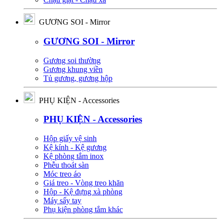
GƯƠNG SOI - Mirror
GƯƠNG SOI - Mirror
Gương soi thường
Gương khung viền
Tủ gương, gương hộp
PHỤ KIỆN - Accessories
PHỤ KIỆN - Accessories
Hộp giấy vệ sinh
Kệ kính - Kệ gương
Kệ phòng tắm inox
Phễu thoát sàn
Móc treo áo
Giá treo - Vòng treo khăn
Hộp - Kệ đựng xà phòng
Máy sấy tay
Phụ kiện phòng tắm khác