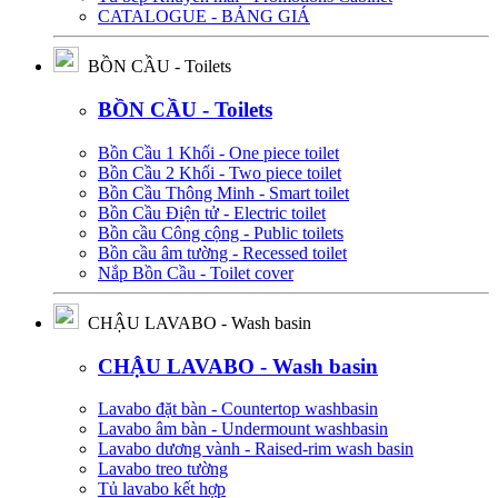
CATALOGUE - BẢNG GIÁ
BỒN CẦU - Toilets
BỒN CẦU - Toilets
Bồn Cầu 1 Khối - One piece toilet
Bồn Cầu 2 Khối - Two piece toilet
Bồn Cầu Thông Minh - Smart toilet
Bồn Cầu Điện tử - Electric toilet
Bồn cầu Công cộng - Public toilets
Bồn cầu âm tường - Recessed toilet
Nắp Bồn Cầu - Toilet cover
CHẬU LAVABO - Wash basin
CHẬU LAVABO - Wash basin
Lavabo đặt bàn - Countertop washbasin
Lavabo âm bàn - Undermount washbasin
Lavabo dương vành - Raised-rim wash basin
Lavabo treo tường
Tủ lavabo kết hợp